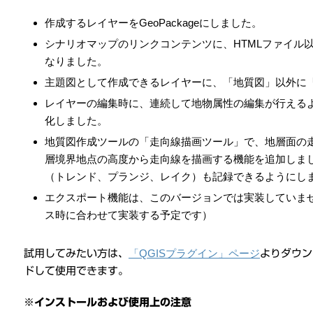
作成するレイヤーをGeoPackageにしました。
シナリオマップのリンクコンテンツに、HTMLファイル
なりました。
主題図として作成できるレイヤーに、「地質図」以外に
レイヤーの編集時に、連続して地物属性の編集が行える
化しました。
地質図作成ツールの「走向線描画ツール」で、地層面の
層境界地点の高度から走向線を描画する機能を追加しま
（トレンド、プランジ、レイク）も記録できるようにし
エクスポート機能は、このバージョンでは実装していません。
ス時に合わせて実装する予定です）
「QGISプラグイン」ページ
試用してみたい方は、
よりダウン
ドして使用できます。
※インストールおよび使用上の注意