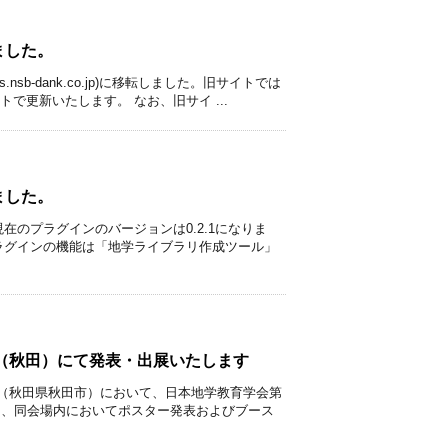
ました。
.nsb-dank.co.jp)に移転しました。旧サイトでは
で更新いたします。 なお、旧サイ ...
ました。
在のプラグインのバージョンは0.2.1になりま
ラグインの機能は「地学ライブラリ作成ツール」
国大会（秋田）にて発表・出展いたします
ス（秋田県秋田市）において、日本地学教育学会第
は、同会場内においてポスター発表およびブース